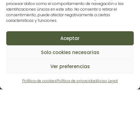
procesar datos como el comportamiento de navegación o las
identificaciones únicas en este sitio. No consentir o retirar el
consentimiento, puede afectar negativamente a ciertas
características y funciones.
Aceptar
Solo cookies necesarias
Y si no ocurre, el trabajo individual igualmente te
ayuda a tener más claridad sobre lo que quieres y
Ver preferencias
cómo seguir adelante — juntos o no.
Política de cookies
Política de privacidad
Aviso Legal