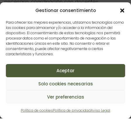
necesario, coordinación con docentes.
Gestionar consentimiento
Para ofrecer las mejores experiencias, utilizamos tecnologías como
las cookies para almacenar y/o acceder a la información del
dispositivo. El consentimiento de estas tecnologías nos permitirá
procesar datos como el comportamiento de navegación o las
identificaciones únicas en este sitio. No consentir o retirar el
consentimiento, puede afectar negativamente a ciertas
CÓMO SE REALIZA UN PSICODIAGNÓSTICO
características y funciones.
INFANTIL
Aunque el proceso puede variar según la edad y las
Aceptar
necesidades del menor, generalmente incluye:
Solo cookies necesarias
Ver preferencias
Política de cookies
Política de privacidad
Aviso Legal
• Entrevista inicial con la familia
• Sesiones individuales de evaluación con el niño